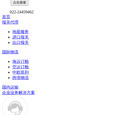
022-24459462
首页
报关代理
地面服务
进口报关
出口报关
国际物流
海运订舱
空运订舱
中欧班列
跨境物流
国内运输
企业业务解决方案