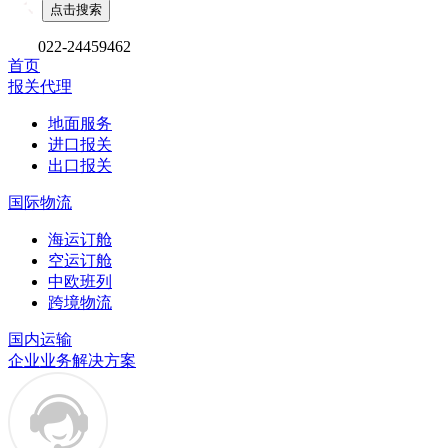
022-24459462
首页
报关代理
地面服务
进口报关
出口报关
国际物流
海运订舱
空运订舱
中欧班列
跨境物流
国内运输
企业业务解决方案